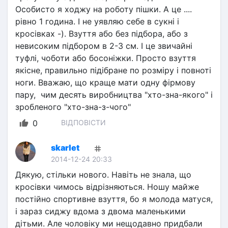
Особисто я ходжу на роботу пішки. А це .... 
рівно 1 година. І не уявляю себе в сукні і 
кросівках -). Взуття або без підбора, або з 
невисоким підбором в 2-3 см. І це звичайні 
туфлі, чоботи або босоніжки. Просто взуття 
якісне, правильно підібране по розміру і повноті 
ноги. Вважаю, що краще мати одну фірмову 
пару,  чим десять виробництва "хто-зна-якого" і 
зробленого "хто-зна-з-чого"
0
ВІДПОВІСТИ
skarlet
2014-12-24 20:33
Дякую, стільки нового. Навіть не знала, що 
кросівки чимось відрізняються. Ношу майже 
постійно спортивне взуття, бо я молода матуся, 
і зараз сиджу вдома з двома маленькими 
дітьми. Але чоловіку ми нещодавно придбали 