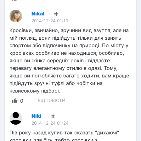
NikaI
2014-12-24 01:10
Кросівки, звичайно, зручний вид взуття, але на 
мій погляд, вони підійдуть тільки для занять 
спортом або відпочинку на природі. По місту у 
кросівках особливо не находишся, особливо, 
якщо ви жінка середніх років і віддаєте 
перевагу елегантному стилю в одязі. Тому, 
якщо ви полюбляєте багато ходити, вам краще 
підійдуть зручні туфлі або чобітки на 
невисокому підборі.
0
ВІДПОВІСТИ
Niki
2014-12-24 01:24
Пів року назад купив так сказать "дихаючі" 
кросівки для бігу, тобто кросівки з 