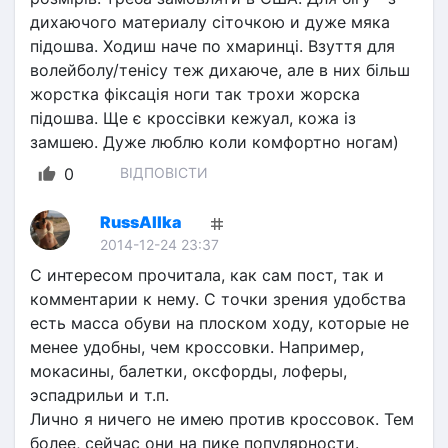
дихаючого материалу сіточкою и дуже мяка 
підошва. Ходиш наче по хмаринці. Взуття для 
волейболу/тенісу теж дихаюче, але в них більш 
жорстка фіксація ноги так трохи жорска 
підошва. Ще є кроссівки кежуал, кожа із 
замшею. Дуже люблю коли комфортно ногам)
0
ВІДПОВІСТИ
RussAllka
2014-12-24 23:37
С интересом прочитала, как сам пост, так и 
комментарии к нему. С точки зрения удобства 
есть масса обуви на плоском ходу, которые не 
менее удобны, чем кроссовки. Например, 
мокасины, балетки, оксфорды, лоферы, 
эспадрильи и т.п.
Лично я ничего не имею против кроссовок. Тем 
более, сейчас они на пике популярности. 