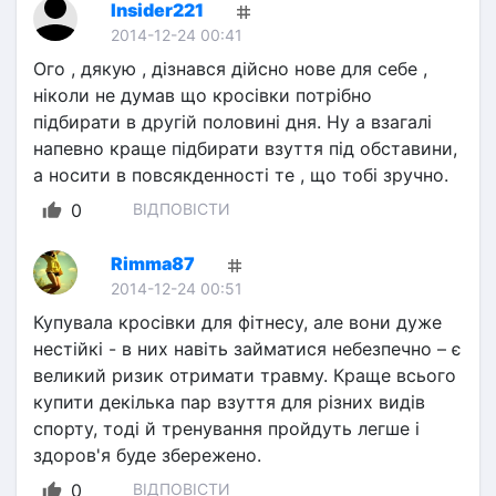
Insider221
2014-12-24 00:41
Ого , дякую , дізнався дійсно нове для себе , 
ніколи не думав що кросівки потрібно 
підбирати в другій половині дня. Ну а взагалі 
напевно краще підбирати взуття під обставини, 
а носити в повсякденності те , що тобі зручно.
0
ВІДПОВІСТИ
Rimma87
2014-12-24 00:51
Купувала кросівки для фітнесу, але вони дуже 
нестійкі - в них навіть займатися небезпечно – є 
великий ризик отримати травму. Краще всього 
купити декілька пар взуття для різних видів 
спорту, тоді й тренування пройдуть легше і 
здоров'я буде збережено.
0
ВІДПОВІСТИ