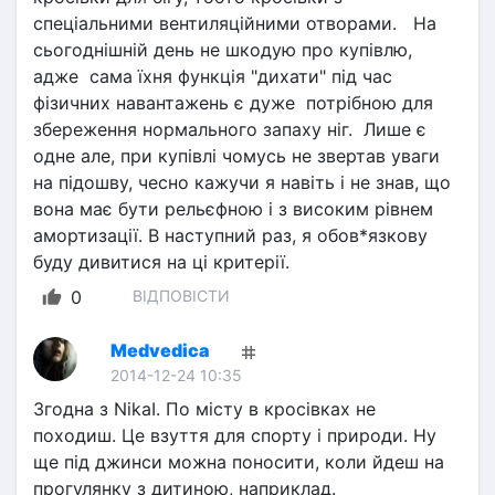
спеціальними вентиляційними отворами.   На 
сьогоднішній день не шкодую про купівлю, 
адже  сама їхня функція "дихати" під час 
фізичних навантажень є дуже  потрібною для 
збереження нормального запаху ніг.  Лише є 
одне але, при купівлі чомусь не звертав уваги 
на підошву, чесно кажучи я навіть і не знав, що 
вона має бути рельєфною і з високим рівнем 
амортизації. В наступний раз, я обов*язкову 
буду дивитися на ці критерії.
0
ВІДПОВІСТИ
Medvedica
2014-12-24 10:35
Згодна з NikaI. По місту в кросівках не 
походиш. Це взуття для спорту і природи. Ну 
ще під джинси можна поносити, коли йдеш на 
прогулянку з дитиною, наприклад.