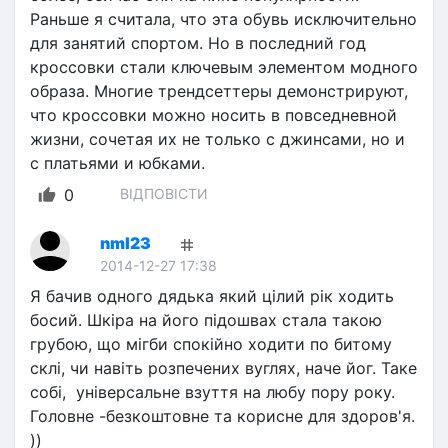
Раньше я считала, что эта обувь исключительно 
для занятий спортом. Но в последний год 
кроссовки стали ключевым элементом модного 
образа. Многие трендсеттеры демонстрируют, 
что кроссовки можно носить в повседневной 
жизни, сочетая их не только с джинсами, но и 
с платьями и юбками.
0
ВІДПОВІСТИ
nml23
2014-12-27 17:38
Я бачив одного дядька який цілий рік ходить 
босий. Шкіра на його підошвах стала такою 
грубою, що мігби спокійно ходити по битому 
склі, чи навіть розпечених вуглях, наче йог. Таке 
собі,  універсальне взуття на любу пору року. 
Головне -безкоштовне та корисне для здоров'я. 
))