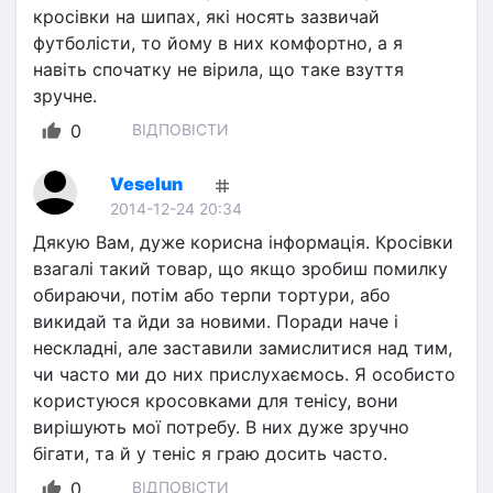
кросівки на шипах, які носять зазвичай 
футболісти, то йому в них комфортно, а я 
навіть спочатку не вірила, що таке взуття 
зручне.
0
ВІДПОВІСТИ
Veselun
2014-12-24 20:34
Дякую Вам, дуже корисна інформація. Кросівки 
взагалі такий товар, що якщо зробиш помилку 
обираючи, потім або терпи тортури, або 
викидай та йди за новими. Поради наче і 
нескладні, але заставили замислитися над тим, 
чи часто ми до них прислухаємось. Я особисто 
користуюся кросовками для тенісу, вони 
вирішують мої потребу. В них дуже зручно 
бігати, та й у теніс я граю досить часто.
0
ВІДПОВІСТИ