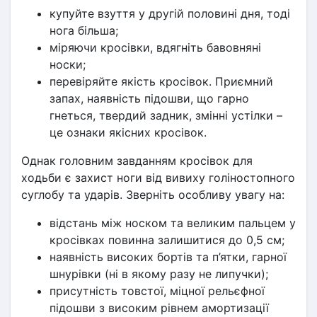
купуйте взуття у другій половині дня, тоді 
нога більша;
міряючи кросівки, вдягніть бавовняні 
носки;
перевіряйте якість кросівок. Приємний 
запах, наявність підошви, що гарно 
гнеться, твердий задник, змінні устілки – 
це ознаки якісних кросівок.
Однак головним завданням кросівок для 
ходьби є захист ноги від вивиху голіностопного 
суглобу та ударів. Зверніть особливу увагу на:
відстань між носком та великим пальцем у 
кросівках повинна залишитися до 0,5 см;
наявність високих бортів та п’ятки, гарної 
шнурівки (ні в якому разу не липучки);
присутність товстої, міцної рельєфної 
підошви з високим рівнем амортизації 