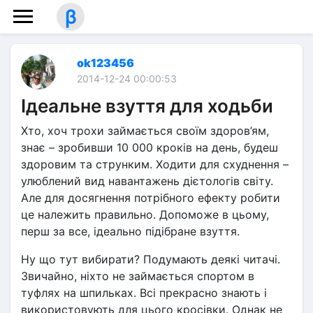
β
ok123456
2014-12-24 00:00:53
Ідеальне взуття для ходьби
Хто, хоч трохи займається своїм здоров’ям, 
знає – зробивши 10 000 кроків на день, будеш 
здоровим та струнким. Ходити для схуднення – 
улюблений вид навантажень дієтологів світу. 
Але для досягнення потрібного ефекту робити 
це належить правильно. Допоможе в цьому, 
перш за все, ідеально підібране взуття.
Ну що тут вибирати? Подумають деякі читачі. 
Звичайно, ніхто не займається спортом в 
туфлях на шпильках. Всі прекрасно знають і 
використовують для цього кросівки. Однак не 