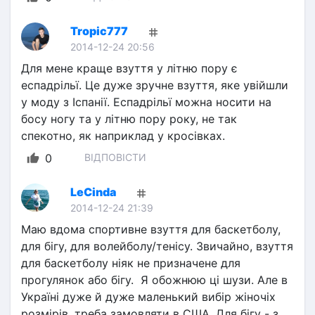
Tropic777
2014-12-24 20:56
Для мене краще взуття у літню пору є 
еспадрільї. Це дуже зручне взуття, яке увійшли 
у моду з Іспанії. Еспадрільї можна носити на 
босу ногу та у літню пору року, не так 
спекотно, як наприклад у кросівках.
0
ВІДПОВІСТИ
LeCinda
2014-12-24 21:39
Маю вдома спортивне взуття для баскетболу, 
для бігу, для волейболу/тенісу. Звичайно, взуття 
для баскетболу ніяк не призначене для 
прогулянок або бігу.  Я обожнюю ці шузи. Але в 
Україні дуже й дуже маленький вибір жіночіх 
розмірів. треба замовляти в США. Для бігу - з 